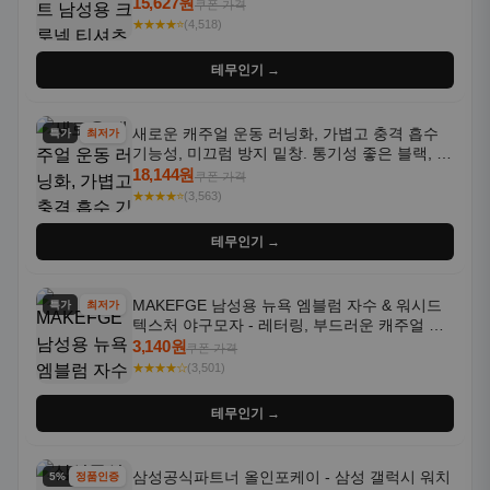
통기성 좋은 수분 흡수 반팔 운동복
15,627원
쿠폰 가격
★★★★⭐
(4,518)
테무인기 →
새로운 캐주얼 운동 러닝화, 가볍고 충격 흡수
특가
최저가
기능성, 미끄럼 방지 밑창. 통기성 좋은 블랙, 화
이트, 퍼플 그라데이션 색상
18,144원
쿠폰 가격
★★★★⭐
(3,563)
테무인기 →
MAKEFGE 남성용 뉴욕 엠블럼 자수 & 워시드
특가
최저가
텍스처 야구모자 - 레터링, 부드러운 캐주얼 모
자, NYC 스타일
3,140원
쿠폰 가격
★★★★☆
(3,501)
테무인기 →
삼성공식파트너 올인포케이 - 삼성 갤럭시 워치
5% 할인
정품인증