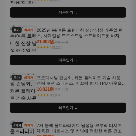
테무인기 →
2025년 봄/여름 트렌디한 신상 남성 캐주얼 팬
특가
최저가
츠, 사계절용 드로스트링 스트레이트핏 바지, 한
국 스타일, 활용도 높은 아웃도어 및 정장용, 발
21,802원
쿠폰 가격
목 바지
★★★★☆
(3,228)
테무인기 →
프로페셔널 런닝화, 카본 플레이트 기술 사용 -
특가
최저가
경량 쿠션 스니커즈, 미끄럼 방지 TPU 아웃솔,
통기성 화이트-퍼플 그라데이션, 헬스, 트레이
10,821원
쿠폰 가격
닝 - 남성용, 여성용, 모든 계절에 적합
★★★★⭐
(3,051)
테무인기 →
7개 블랙 울트라라이트 남성용 크루넥 티셔츠 -
7개세트
최저가
체육관, 피트니스 및 러닝에 적합한 빠른 건조,