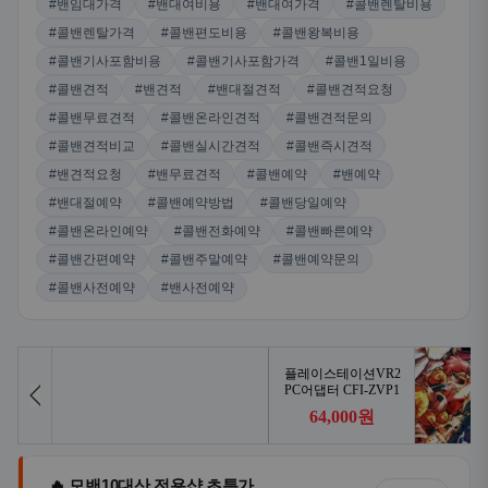
#밴임대가격
#밴대여비용
#밴대여가격
#콜밴렌탈비용
#콜밴렌탈가격
#콜밴편도비용
#콜밴왕복비용
#콜밴기사포함비용
#콜밴기사포함가격
#콜밴1일비용
#콜밴견적
#밴견적
#밴대절견적
#콜밴견적요청
#콜밴무료견적
#콜밴온라인견적
#콜밴견적문의
#콜밴견적비교
#콜밴실시간견적
#콜밴즉시견적
#밴견적요청
#밴무료견적
#콜밴예약
#밴예약
#밴대절예약
#콜밴예약방법
#콜밴당일예약
#콜밴온라인예약
#콜밴전화예약
#콜밴빠른예약
#콜밴간편예약
#콜밴주말예약
#콜밴예약문의
#콜밴사전예약
#밴사전예약
🔥 모밴10대산 전용샵 초특가