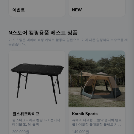
이벤트
NEW
N스토어 캠핑용품 베스트 상품
이 포스팅은 네이버 쇼핑 커넥트 활동의 일환으로, 이에 따른 일정액의 수수료를 제
공받습니다.
원스위크라이프
Karnik Sports
원스위크라이프 캠핑 IGT 접이식
뉴에라 타프형 그늘막 원터치 텐트
테이블 S1 M, 블랙
플라이포함 폴대포함 풀세트 기본
형
200,000원
149,000원