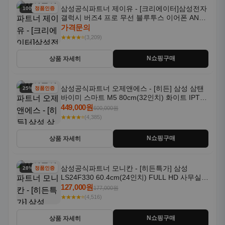
삼성공식파트너 제이유 - [크리에이터]삼성전자
100% 할인
정품인증
갤럭시 버즈4 프로 무선 블루투스 이어폰 ANC
SM-R640N
가격문의
★★★★⭐
(3,209)
N쇼핑구매
상품 자세히
삼성공식파트너 오제앤에스 - [히든] 삼성 삼탠
25% 할인
정품인증
바이미 스마트 M5 80cm(32인치) 화이트 IPTV
OTT 패키지
449,000원
600,000원
★★★★⭐
(4,385)
N쇼핑구매
상품 자세히
삼성공식파트너 모니칸 - [히든특가] 삼성
28% 할인
정품인증
LS24F330 60.4cm(24인치) FULL HD 사무실/
컴퓨터 모니터
127,000원
177,000원
★★★★⭐
(4,516)
N쇼핑구매
상품 자세히