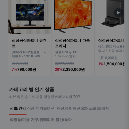
▶
삼성공식파트너 유겐
삼성공식파트너 다솜
삼성공식파트너 
트
프라자
삼성 2026 비스포크AI
팀 새틴차콜 설치 보안
[혜택가 66.3만]삼성 오디
삼성 Neo QLED
심 VR70F00AGH
세이 G7 S32DG700
189cm(75인치)
1,516,000원
80cm(32인치) 4K IPS
KQ75QNH70AFXKR AI
859,000원
2,990,000원
1,504,000원
1%
TV
799,000원
2,390,000원
7%
20%
카테고리 별 인기 상품
리뷰 많은 순으로 자동 정렬된 카테고리별 TOP
생활/건강
식품
디지털/가전
패션의류
패션잡화
스포츠/레저
화장품/미용
가구/인테리어
출산/육아