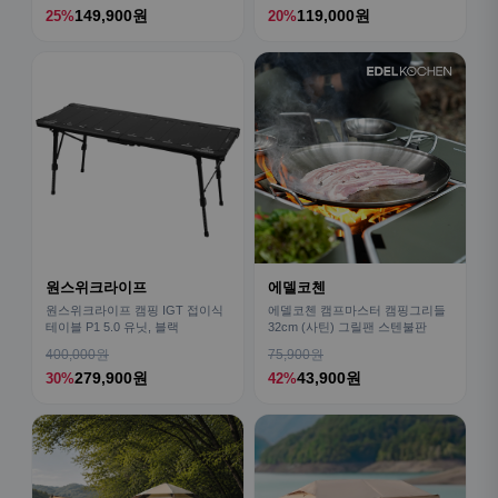
149,900원
119,000원
25%
20%
원스위크라이프
에델코첸
원스위크라이프 캠핑 IGT 접이식
에델코첸 캠프마스터 캠핑그리들
테이블 P1 5.0 유닛, 블랙
32cm (사틴) 그릴팬 스텐불판
400,000원
75,900원
279,900원
43,900원
30%
42%