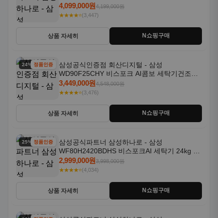
18kg 자동문열림 1등급
4,099,000원
4,199,000원
★★★★⭐
(3,447)
N쇼핑구매
상품 자세히
삼성공식인증점 회산디지털 - 삼성
24% 할인
정품인증
WD90F25CHY 비스포크 AI콤보 세탁기건조기
일체형 25kg+18kg 1등급
3,449,000원
4,548,000원
★★★★⭐
(3,476)
N쇼핑구매
상품 자세히
삼성공식파트너 삼성하나로 - 삼성
25% 할인
정품인증
WF80H2420BDHS 비스포크AI 세탁기 24kg 건
조기 20kg 세제자동투입
2,999,000원
3,998,000원
★★★★⭐
(4,034)
N쇼핑구매
상품 자세히