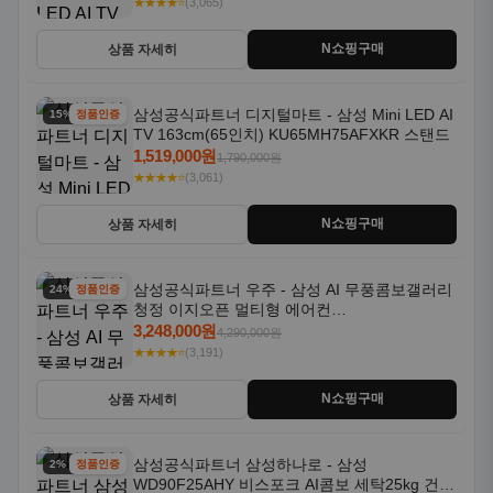
★★★★⭐
(3,065)
N쇼핑구매
상품 자세히
삼성공식파트너 디지털마트 - 삼성 Mini LED AI
15% 할인
정품인증
TV 163cm(65인치) KU65MH75AFXKR 스탠드
1,519,000원
1,790,000원
★★★★⭐
(3,061)
N쇼핑구매
상품 자세히
삼성공식파트너 우주 - 삼성 AI 무풍콤보갤러리
24% 할인
정품인증
청정 이지오픈 멀티형 에어컨
AF80F17D22WRS 기본설치포함
3,248,000원
4,290,000원
★★★★⭐
(3,191)
N쇼핑구매
상품 자세히
삼성공식파트너 삼성하나로 - 삼성
2% 할인
정품인증
WD90F25AHY 비스포크 AI콤보 세탁25kg 건조