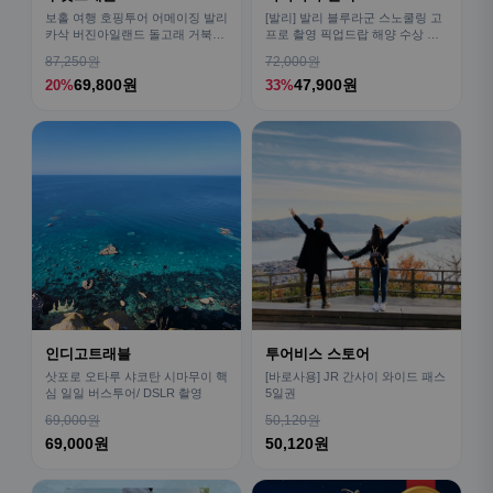
보홀 여행 호핑투어 어메이징 발리
[발리] 발리 블루라군 스노쿨링 고
카삭 버진아일랜드 돌고래 거북이
프로 촬영 픽업드랍 해양 수상 액
픽드랍 포함
티비티 체험 산호 열대어
87,250원
72,000원
69,800원
47,900원
20%
33%
인디고트래블
투어비스 스토어
삿포로 오타루 샤코탄 시마무이 핵
[바로사용] JR 간사이 와이드 패스
심 일일 버스투어/ DSLR 촬영
5일권
69,000원
50,120원
69,000원
50,120원