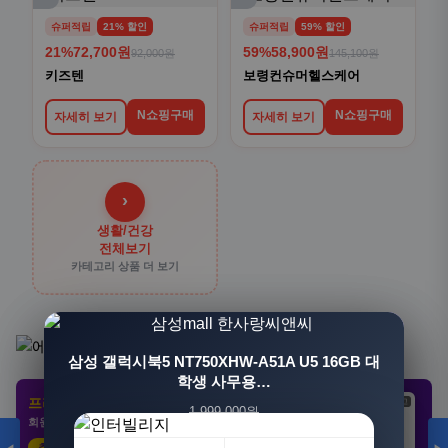
슈퍼적립
21% 할인
슈퍼적립
59% 할인
21%
72,700원
59%
58,900원
92,000원
145,100원
키즈텐
보령컨슈머헬스케어
N쇼핑구매
N쇼핑구매
자세히 보기
자세히 보기
›
생활/건강
전체보기
카테고리 상품 더 보기
[3+1] 동국제약 마이핏 V 활성엽산 임신준비 임산
삼성 갤럭시북5 NT750XHW-A51A U5 16GB 대
부영양 30정, 4개
학생 사무용…
프리미엄 제휴 사이트
광고
광고
광고
1,999,000원
100,000원
회원 전용 특가 · 놓치면 손해
1,549,000원
31,900원
23%
68%
추천 클릭