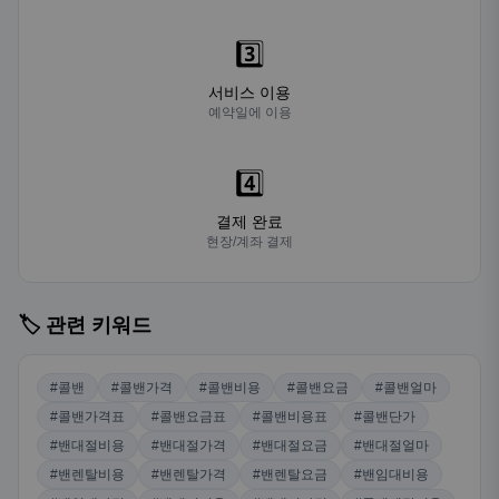
3️⃣
서비스 이용
예약일에 이용
4️⃣
결제 완료
현장/계좌 결제
🏷️ 관련 키워드
#콜밴
#콜밴가격
#콜밴비용
#콜밴요금
#콜밴얼마
#콜밴가격표
#콜밴요금표
#콜밴비용표
#콜밴단가
#밴대절비용
#밴대절가격
#밴대절요금
#밴대절얼마
#밴렌탈비용
#밴렌탈가격
#밴렌탈요금
#밴임대비용