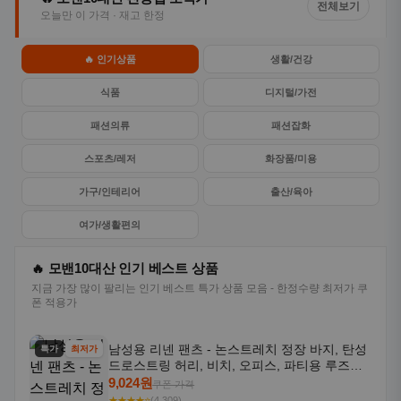
전체보기
오늘만 이 가격 · 재고 한정
🔥 인기상품
생활/건강
식품
디지털/가전
패션의류
패션잡화
스포츠/레저
화장품/미용
가구/인테리어
출산/육아
여가/생활편의
🔥 모밴10대산 인기 베스트 상품
지금 가장 많이 팔리는 인기 베스트 특가 상품 모음 - 한정수량 최저가 쿠
폰 적용가
남성용 리넨 팬츠 - 논스트레치 정장 바지, 탄성
특가
최저가
드로스트링 허리, 비치, 오피스, 파티용 루즈핏
트라우저 - 세탁기 사용 가능한 캐주얼 정장 의
9,024원
쿠폰 가격
상
★★★★⭐
(4,309)