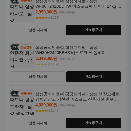
삼성공식파트너 삼성하나로 - 삼성
23% 할인
정품인증
WF80H2420BDHW 비스포크AI 세탁기 24kg 건
조기 20kg 세제자동투입
2,999,000원
3,898,000원
★★★★⭐
(4,232)
N쇼핑구매
상품 자세히
삼성공식인증점 회산디지털 - 삼성
22% 할인
정품인증
WH80H2420BBHS 비스포크 AI 원바디
24kg+20kg 세제자동투입 1등급
3,049,000원
3,898,001원
★★★★⭐
(3,054)
N쇼핑구매
상품 자세히
삼성공식파트너 평강프라자 - 삼성 냉장고세트
21% 할인
정품인증
김치냉장고 키친핏 비스포크 신혼가전 혼수 입
주가전 빌트인 화이트
4,029,000원
5,080,000원
★★★★⭐
(4,149)
N쇼핑구매
상품 자세히