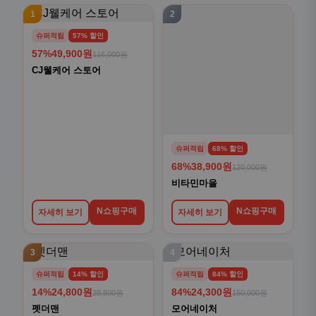
1
2
슈퍼적립
57% 할인
57%
49,900원
116,000원
CJ웰케어 스토어
슈퍼적립
68% 할인
68%
38,900원
120,000원
비타민마을
N쇼핑구매
N쇼핑구매
자세히 보기
자세히 보기
3
4
슈퍼적립
14% 할인
슈퍼적립
84% 할인
14%
24,800원
84%
24,300원
28,800원
150,000원
펫더맨
모어네이처