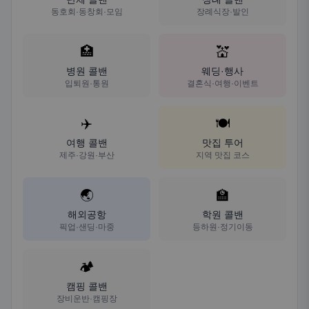
동호회·동창회·모임
장례식장·발인
🏥
💒
병원 콜밴
웨딩·행사
입퇴원·통원
결혼식·여행·이벤트
✈️
🍽️
여행 콜밴
맛집 투어
제주·강원·부산
지역 맛집 코스
🌏
🏫
해외공항
학원 콜밴
픽업·샌딩·마중
등하원·정기이동
🏕️
캠핑 콜밴
장비운반·캠핑장