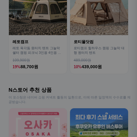
레토캠프
로티몰닷컴
레토 육각돔 원터치 텐트 그늘막
로티캠프 힐하우스 캠핑 그늘막 대
쉘터 캠핑 피크닉 3인용 4인용 패
형 원터치 텐트
밀리 LCE-OT02
109,900원
489,000원
88,700원
439,000원
19%
10%
N스토어 추천 상품
이 포스팅은 네이버 쇼핑 커넥트 활동의 일환으로, 이에 따른 일정액의 수수료를 제
공받습니다.