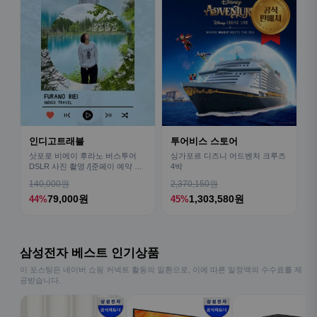
인디고트래블
투어비스 스토어
삿포로 비에이 후라노 버스투어
싱가포르 디즈니 어드벤처 크루즈
DSLR 사진 촬영 /[준페이 예약 식
4박
사]
140,000원
2,370,150원
79,000원
1,303,580원
44%
45%
삼성전자 베스트 인기상품
이 포스팅은 네이버 쇼핑 커넥트 활동의 일환으로, 이에 따른 일정액의 수수료를 제
공받습니다.