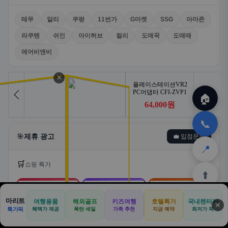
테무
알리
쿠팡
11번가
G마켓
SSG
아마존
라쿠텐
쉬인
아이허브
컬리
도매꾹
도매매
에어비앤비
✕
🏠
📞
🎯
제휴 광고
💼 입점문의
📍
🛒
쇼핑 특가
⬆️
🛒
📦
🎁
마리트
여행용품
해외골프
키즈여행
호텔특가
국내렌터카
✕
🏠
📝
💬
🚐
🛒
특가픽
혜택가 제공
폭탄 세일
가족 추천
지금 예약
최저가 픽
쿠팡
알리익스프레스
테무
🏠
✈️
⛳
📋
🛒
🎁
홈
공항
골프
견적
쿠팡
테무
홈
견적
커뮤니티
기사등록
아마존
로켓배송·특가
해외직구·초특가
초저가·무료배송