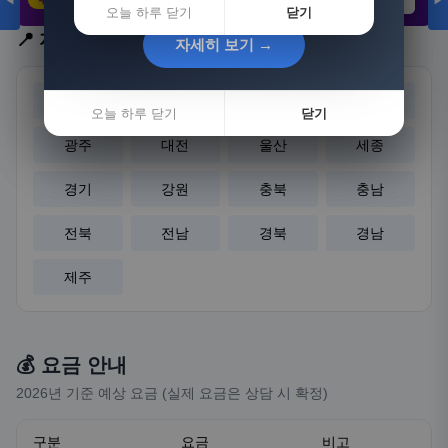
◀
▶
21,802원
3,308원
8,892원
오늘 하루 닫기
닫기
📍 지역 선택
자세히 보기 →
자세히 보기 →
서울
부산
대구
인천
오늘 하루 닫기
오늘 하루 닫기
닫기
닫기
광주
대전
울산
세종
경기
강원
충북
충남
전북
전남
경북
경남
제주
💰 요금 안내
2026년 기준 예상 요금 (실제 요금은 상담 시 확정)
구분
요금
비고