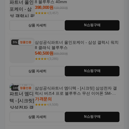
8 블루투스 40mm
398,000원
419,000원
★★★★⭐
(3,457)
N쇼핑구매
상품 자세히
삼성공식파트너 올인포케이 - 삼성 갤럭시 워치
5% 할인
정품인증
8 클래식 블루투스
540,500원
569,000원
★★★★⭐
(3,285)
N쇼핑구매
상품 자세히
삼성공식파트너 엠디텍 - [시크릿] 삼성전자 갤
100% 할인
정품인증
럭시 버즈4 프로 블루투스 무선 이어폰 SM-
R640N
가격문의
★★★★⭐
(4,508)
N쇼핑구매
상품 자세히