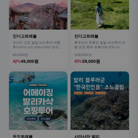
인디고트래블
인디고트래블
오사카 교토 일일 버스투어 여행
후쿠오카 유후인 일일 버스투어 여
후시미이나리 아라시야마 은각사
행 온천 벳부 유후다케 히타 다자
청수사 철학의길
이후
85,000원
108,000원
49,000원
59,000원
42%
45%
두잇트래블
사마사마 발리