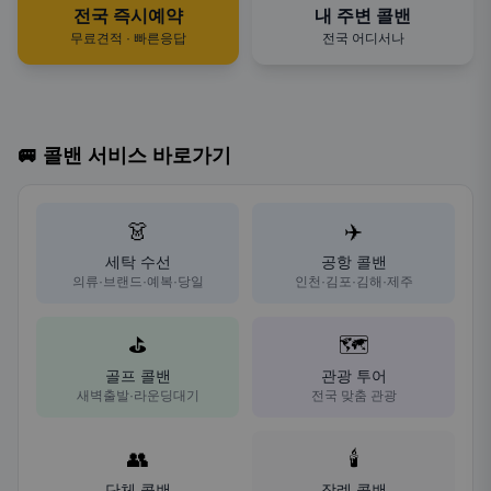
전국 즉시예약
내 주변 콜밴
무료견적 · 빠른응답
전국 어디서나
🚐 콜밴 서비스 바로가기
👗
✈️
세탁 수선
공항 콜밴
의류·브랜드·예복·당일
인천·김포·김해·제주
⛳
🗺️
골프 콜밴
관광 투어
새벽출발·라운딩대기
전국 맞춤 관광
👥
🕯️
단체 콜밴
장례 콜밴